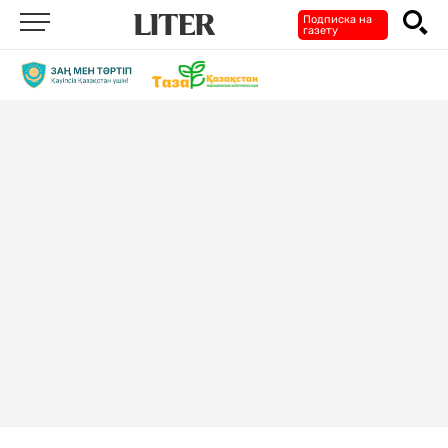
Подписка на
газету