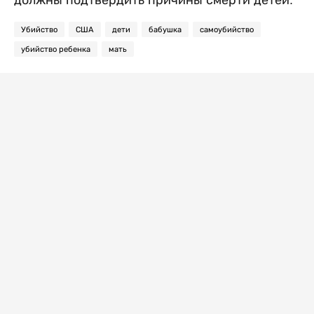
должны подтвердить причины смерти детей.
Убийство
США
дети
бабушка
самоубийство
убийство ребенка
мать