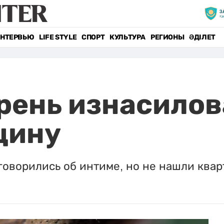
НТЕРВЬЮ
LIFE STYLE
СПОРТ
КУЛЬТУРА
РЕГИОНЫ
ӘДІЛЕТ
рень изнасилов
щину
говорились об интиме, но не нашли квар