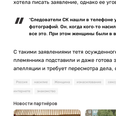
хотела писать заявление, однако ее уг
"Следователи СК нашли в телефоне у
фотографий. Он, когда кого-то наси
все это. При этом женщины были в в
С такими заявлениями тетя осужденного
племянника подставили и даже готова э
апелляции и требует пересмотра дела, 
Россия
насилие
Женщина
изнасилование
секс
интернете
знакомство