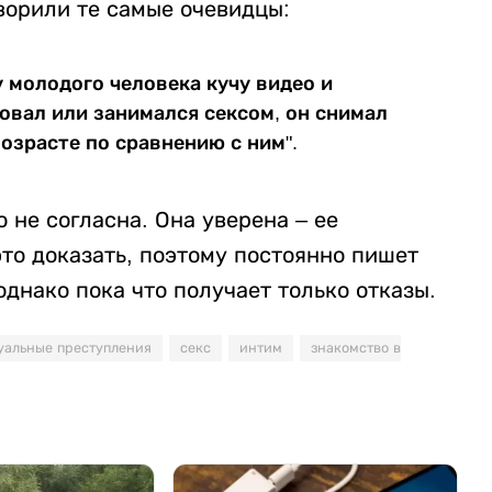
оворили те самые очевидцы:
 молодого человека кучу видео и
ловал или занимался сексом, он снимал
озрасте по сравнению с ним".
 не согласна. Она уверена – ее
то доказать, поэтому постоянно пишет
однако пока что получает только отказы.
уальные преступления
секс
интим
знакомство в