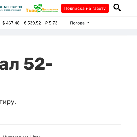
Подписка на газету
Погода
$
467.48
€
539.52
₽
5.73
ал 52-
тиру.