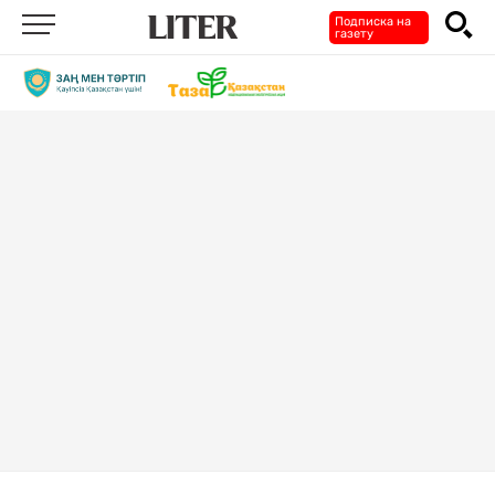
Подписка на
газету