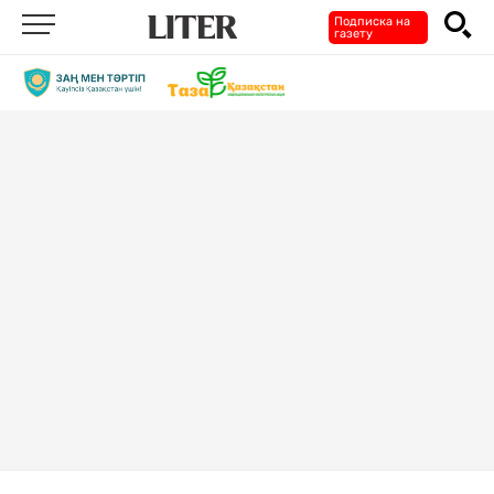
Подписка на
газету