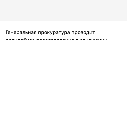
Генеральная прокуратура проводит
досудебное расследование в отношении
преступной группы, длительное время
занимавшейся экономической контрабандой
товаров из Китая в Казахстан, передает
Liter.kz
со ссылкой на Генпрокуратуру РК.
"Следствием установлено, что из 37
компаний, только по двум
аффилированным предприятиям
"Metlink" и "Urban Green" участниками
ОПГ причинен ущерб государству
свыше 2,7 млрд тенге", - говорится в