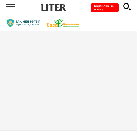
Подписка на
газету