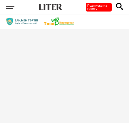
Подписка на
газету