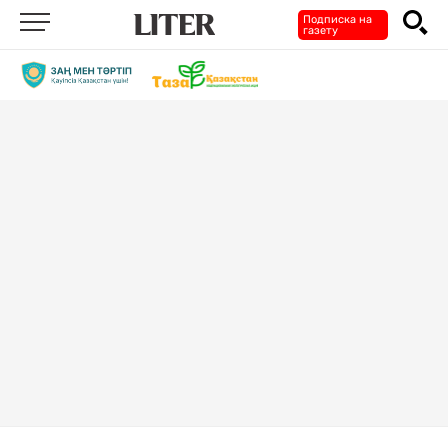
Подписка на
газету