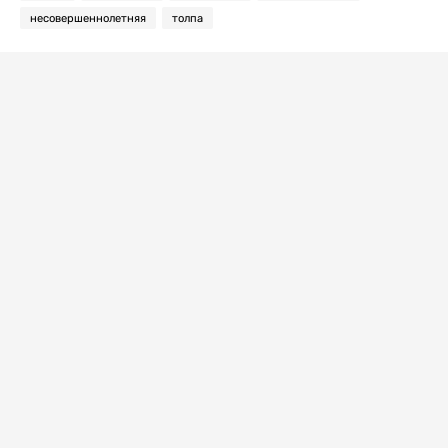
несовершеннолетняя
толпа