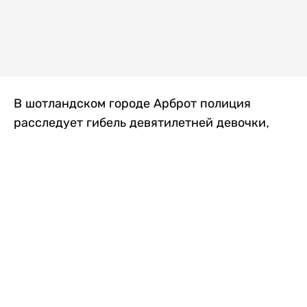
В шотландском городе Арброт полиция
расследует гибель девятилетней девочки,
которую нашли с тяжелыми травмами в
промышленной зоне, где семья разбила
палаточный лагерь. По подозрению в
убийстве ребенка задержан ее 35-летний
отец, передает
Liter.kz
со ссылкой на
The Sun
.
По данным полиции, семья из Западного
Йоркшира приехала в Арброт и разбила
палатку на территории заброшенной
промышленной зоны неподалеку от пляжа.