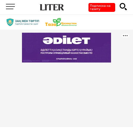
Подписка на
газету