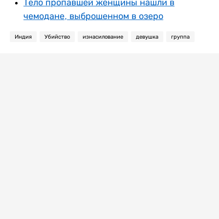
Тело пропавшей женщины нашли в
чемодане, выброшенном в озеро
Индия
Убийство
изнасилование
девушка
группа