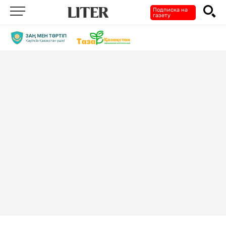
Подписка на
газету