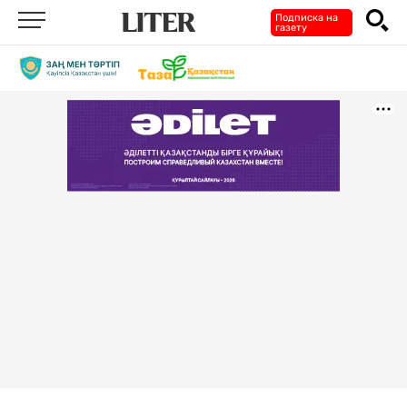
Подписка на
газету