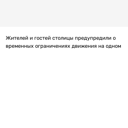
Жителей и гостей столицы предупредили о
временных ограничениях движения на одном
из самых загруженных проспектов города.
Причиной станут дорожные работы, которые
продлятся два дня, передает
Liter.kz
.
По информации городских служб, с 7 по 8
августа на проспекте Кабанбай батыра
пройдет ремонт дорожного покрытия. В связи
с этим движение будет частично ограничено
на участке от улицы Калкаман до улицы
Сарайшык. Полностью перекрывать дорогу не