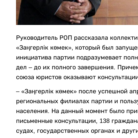
Руководитель РОП рассказала коллекти
«Заңгерлік көмек», который был запуще
инициатива партии подразумевает пол
дел – до их полного завершения. Приче
союза юристов оказывают консультации
– «Заңгерлік көмек» после успешной ап
региональных филиалах партии и поль
населения. На данный момент было прин
письменные консультации, 138 граждан
судах, государственных органах и друг