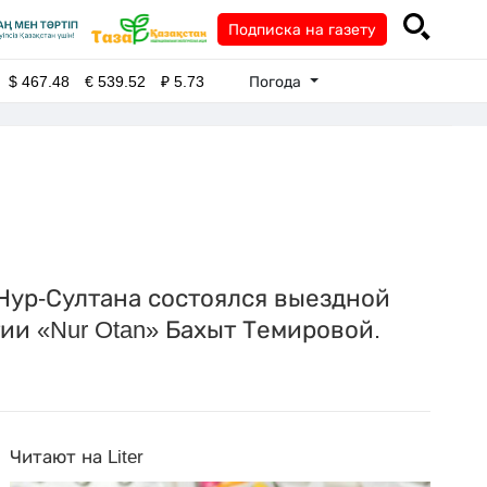
Подписка на газету
Погода
$
467.48
€
539.52
₽
5.73
Нур-Султана состоялся выездной
и «Nur Otan» Бахыт Темировой.
Читают на Liter