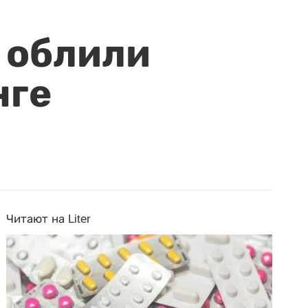
 облили
нге
Читают на Liter