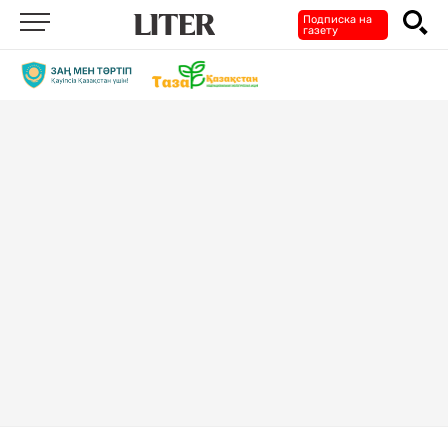
Подписка на
газету