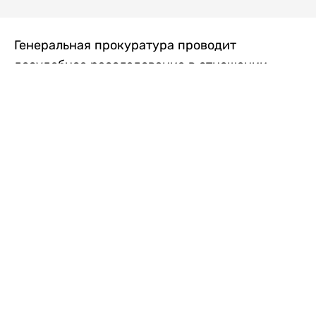
Генеральная прокуратура проводит
досудебное расследование в отношении
преступной группы, длительное время
занимавшейся экономической контрабандой
товаров из Китая в Казахстан, передает
Liter.kz
со ссылкой на Генпрокуратуру РК.
"Следствием установлено, что из 37
компаний, только по двум
аффилированным предприятиям
"Metlink" и "Urban Green" участниками
ОПГ причинен ущерб государству
свыше 2,7 млрд тенге", - говорится в
сообщении.