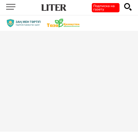
Подписка на
газету