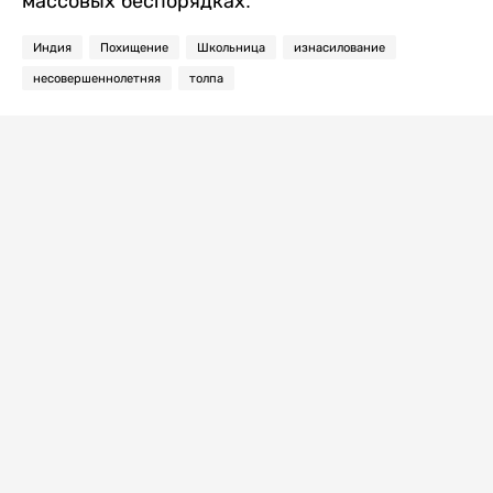
массовых беспорядках.
Индия
Похищение
Школьница
изнасилование
несовершеннолетняя
толпа