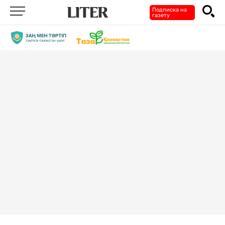
Подписка на
газету