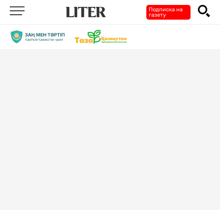
Подписка на
газету