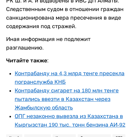
РК Ш. и А. и водворены в ИВС ДП Алматы.
Следственным судом в отношении граждан
санкционирована мера пресечения в виде
содержания под стражей.
Иная информация не подлежит
разглашению.
Читайте также:
Контрабанду на 4,3 млрд тенге пресекла
погранслужба КНБ
Контрабанду сигарет на 180 млн тенге
пытались ввезти в Казахстан через
Жамбылскую область
ОПГ незаконно вывезла из Казахстана в
Кыргызстан 190 тыс. тонн бензина АИ-92