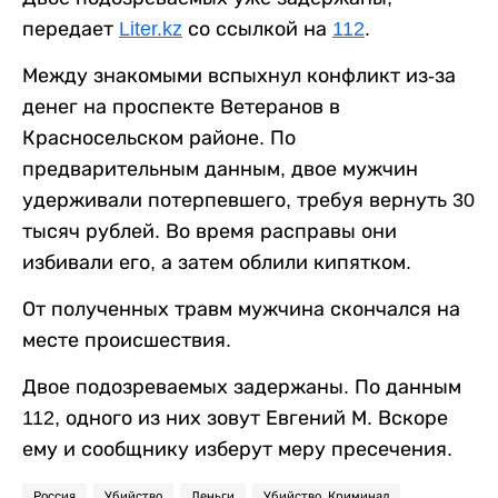
передает
Liter.kz
со ссылкой на
112
.
Между знакомыми вспыхнул конфликт из-за
денег на проспекте Ветеранов в
Красносельском районе. По
предварительным данным, двое мужчин
удерживали потерпевшего, требуя вернуть 30
тысяч рублей. Во время расправы они
избивали его, а затем облили кипятком.
От полученных травм мужчина скончался на
месте происшествия.
Двое подозреваемых задержаны. По данным
112, одного из них зовут Евгений М. Вскоре
ему и сообщнику изберут меру пресечения.
Россия
Убийство
Деньги
Убийство. Криминал