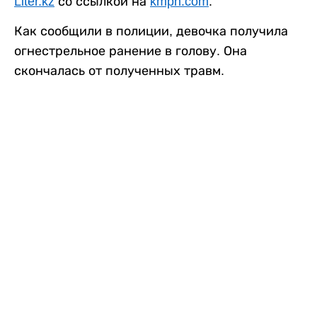
В США 13-летнему подростку предъявлено
обвинение в убийстве второй степени после
гибели его 14-летней сводной сестры. По
версии следствия, трагедия произошла
вскоре после ссоры между детьми, передает
Liter.kz
со ссылкой на
kmph.com
.
Как сообщили в полиции, девочка получила
огнестрельное ранение в голову. Она
скончалась от полученных травм.
Во время происшествия в доме находились
несколько человек, в том числе пятилетний