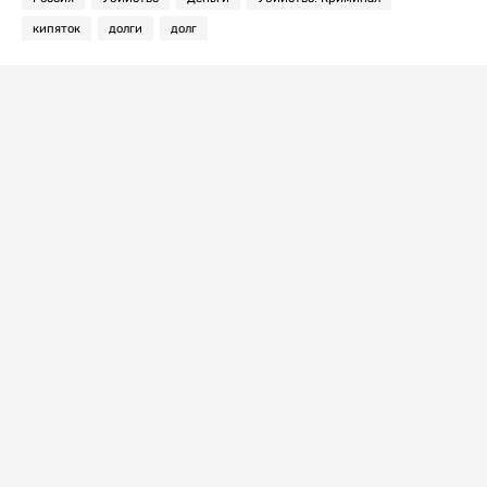
кипяток
долги
долг