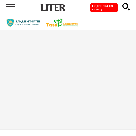
Подписка на
газету