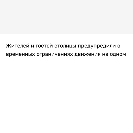
Жителей и гостей столицы предупредили о
временных ограничениях движения на одном
из самых загруженных проспектов города.
Причиной станут дорожные работы, которые
продлятся два дня, передает
Liter.kz
.
По информации городских служб, с 7 по 8
августа на проспекте Кабанбай батыра
пройдет ремонт дорожного покрытия. В связи
с этим движение будет частично ограничено
на участке от улицы Калкаман до улицы
Сарайшык. Полностью перекрывать дорогу не