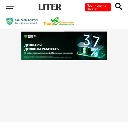
Подписка на
газету