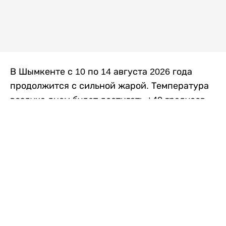
В Шымкенте с 10 по 14 августа 2026 года
продолжится с сильной жарой. Температура
воздуха днем будет достигать +40 градусов,
осадков не ожидается, передает
Liter.kz
со
ссылкой на
данные
Казгидромета.
Согласно информации синоптиков, будущая
рабочая неделя в городе сохранится
переменная облачность. К концу недели жара
немного ослабеет.
Понедельник, 10 августа:
ночью +23…+25