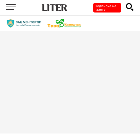
Подписка на
газету