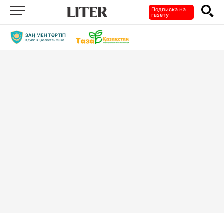
Подписка на
газету