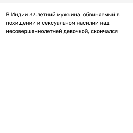
В Индии 32-летний мужчина, обвиняемый в
похищении и сексуальном насилии над
несовершеннолетней девочкой, скончался
после того, как разъяренная толпа жестоко
избила его в. Полиция сообщила об аресте
восьми человек, причастных к нападению,
передает
Liter.kz
со ссылкой на
news9live
.
Местные жители рассказали, что
обвиняемый, Мохаммад Эмроз, похитил
школьницу и держал ее взаперти в своем
доме два дня. Семья искала ее повсюду, но не
смогла найти никаких следов. Спустя
несколько дней девочка вернулась домой и
рассказала о случившемся. Она сообщила,