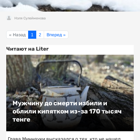
Нэля Сулейменова
« Назад
1
2
Вперед »
Читают на Liter
Новости мира
Мужчину до смерти избили и
облили кипятком из-за 170 тысяч
тенге
Глава Миннауки высказался о тех, кто не нашел