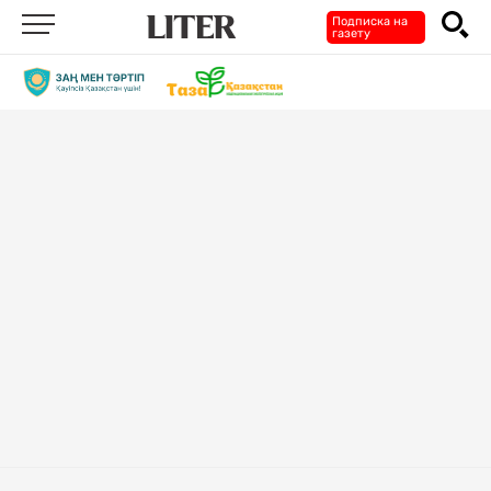
Подписка на
газету