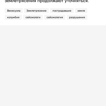
землетрясения продолжают уточняться.
Венесуэла
Землетрясение
пострадавшие
земля
колумбия
сейсмологи
сейсмология
разрушения