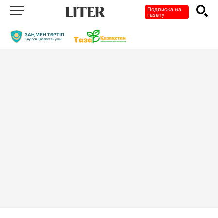
Подписка на
газету