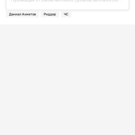
Публикация от Danial Akhmetov (@danial.akhmetov.official)
Даниал Ахметов
Риддер
ЧС