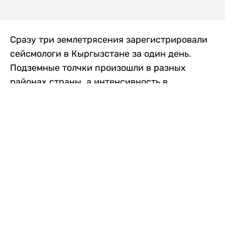
Сразу три землетрясения зарегистрировали
сейсмологи в Кыргызстане за один день.
Подземные толчки произошли в разных
районах страны, а интенсивность в
населенных пунктах достигала трех баллов.
Об этом сообщили в Институте сейсмологии
Национальной академии наук Кыргызской
Республики, передает
Liter.kz
со ссылкой
на
24.kg
.
Первое землетрясение произошло утром в
воскресенье, в 09:33. Магнитуда
сейсмического события, по данным
института, составила около 3 баллов. Очаг