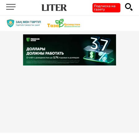
Подписка на
газету