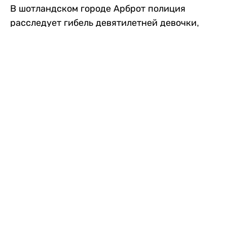
В шотландском городе Арброт полиция
расследует гибель девятилетней девочки,
которую нашли с тяжелыми травмами в
промышленной зоне, где семья разбила
палаточный лагерь. По подозрению в
убийстве ребенка задержан ее 35-летний
отец, передает
Liter.kz
со ссылкой на
The Sun
.
По данным полиции, семья из Западного
Йоркшира приехала в Арброт и разбила
палатку на территории заброшенной
промышленной зоны неподалеку от пляжа.
Вместе с родителями были двое детей.
Местные жители рассказали, что вечером в
воскресенье заметили палатку рядом с
автомобилем Peugeot.