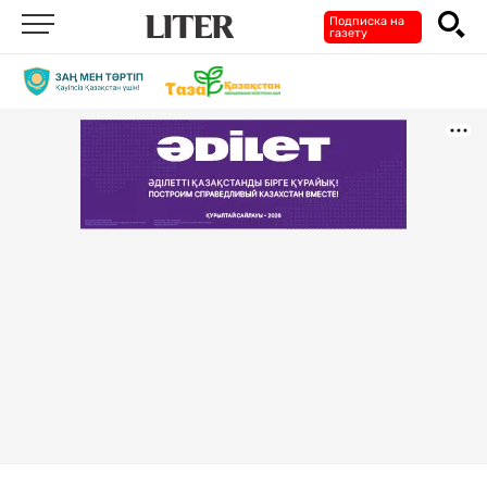
Подписка на
газету