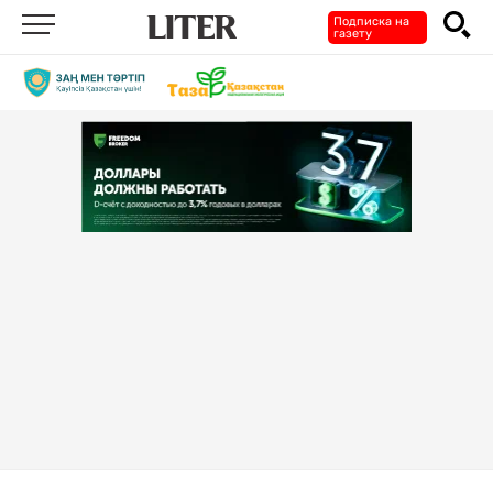
Подписка на
газету