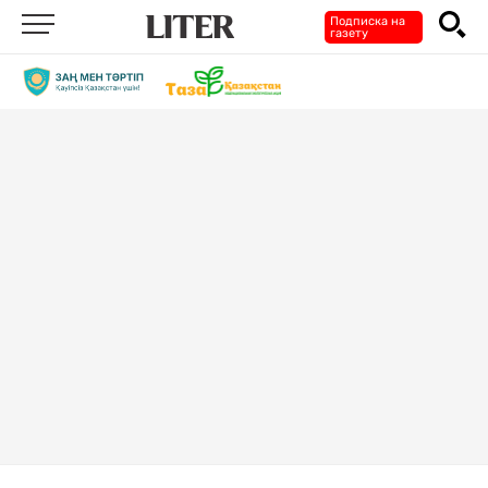
Подписка на
газету