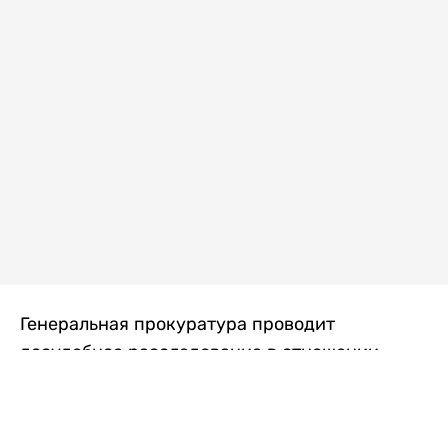
Генеральная прокуратура проводит
досудебное расследование в отношении
преступной группы, длительное время
занимавшейся экономической контрабандой
товаров из Китая в Казахстан, передает