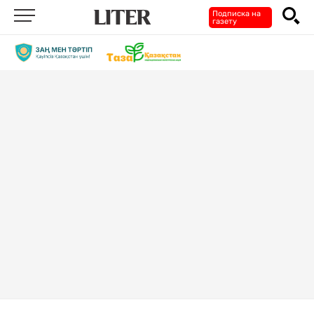
Подписка на
газету