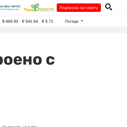
Подписка на газету
Погода
$
469.93
€
541.64
₽
5.71
роено с