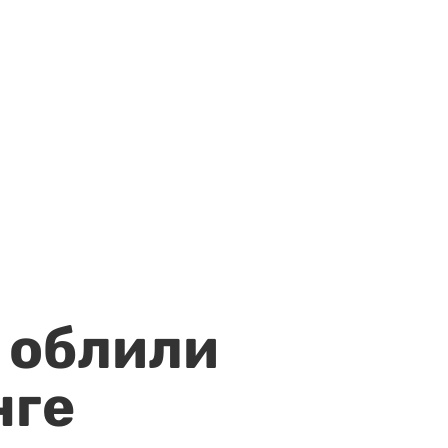
 облили
нге