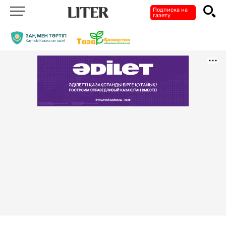
Подписка на
газету