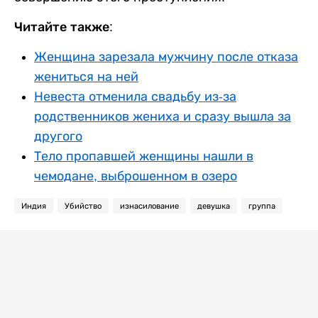
Читайте также:
Женщина зарезала мужчину после отказа
жениться на ней
Невеста отменила свадьбу из-за
родственников жениха и сразу вышла за
другого
Тело пропавшей женщины нашли в
чемодане, выброшенном в озеро
Индия
Убийство
изнасилование
девушка
группа