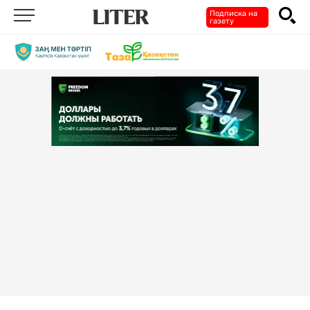
Подписка на
газету