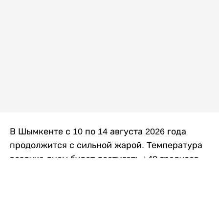
В Шымкенте с 10 по 14 августа 2026 года
продолжится с сильной жарой. Температура
воздуха днем будет достигать +40 градусов,
осадков не ожидается, передает
Liter.kz
со
ссылкой на
данные
Казгидромета.
Согласно информации синоптиков, будущая