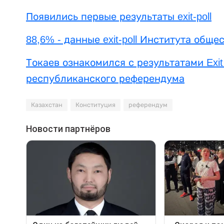
Появились первые результаты exit-poll
88,6% - данные exit-poll Института об
Токаев ознакомился с результатами Exit 
республиканского референдума
Казахстан
Конституция
референдум