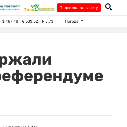
Подписка на газету
Погода
$
467.48
€
539.52
₽
5.73
ержали
референдуме