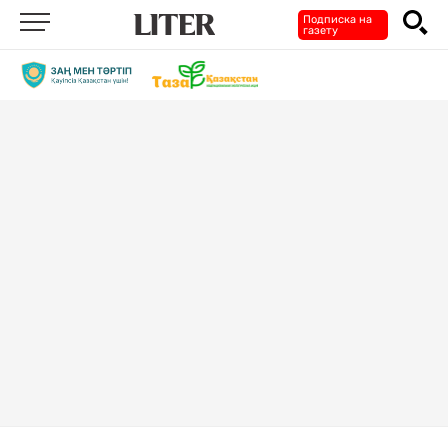
Подписка на
газету