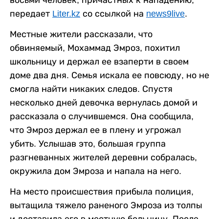
восьми человек, причастных к нападению,
передает
Liter.kz
со ссылкой на
news9live
.
Местные жители рассказали, что
обвиняемый, Мохаммад Эмроз, похитил
школьницу и держал ее взаперти в своем
доме два дня. Семья искала ее повсюду, но не
смогла найти никаких следов. Спустя
несколько дней девочка вернулась домой и
рассказала о случившемся. Она сообщила,
что Эмроз держал ее в плену и угрожал
убить. Услышав это, большая группа
разгневанных жителей деревни собралась,
окружила дом Эмроза и напала на него.
На место происшествия прибыла полиция,
вытащила тяжело раненого Эмроза из толпы