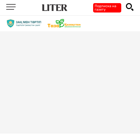
Подписка на
газету