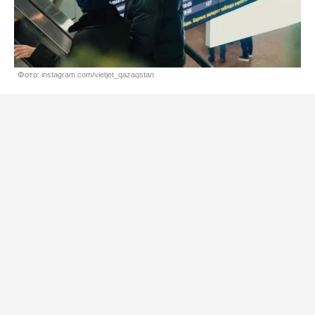
Фото: instagram.com/vietjet_qazaqstan