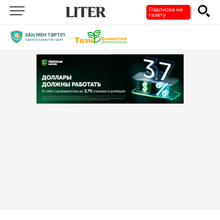
Подписка на
газету