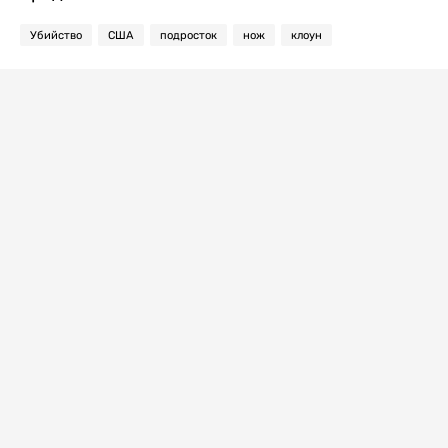
Убийство
США
подросток
нож
клоун