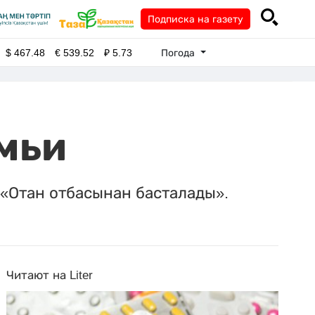
Подписка на газету
Погода
$
467.48
€
539.52
₽
5.73
емьи
 «Отан отбасынан басталады».
Читают на Liter