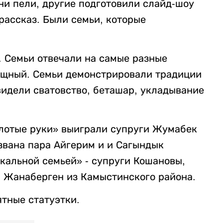
ни пели, другие подготовили слайд-шоу
рассказ. Были семьи, которые
. Семьи отвечали на самые разные
лищный. Семьи демонстрировали традиции
видели сватовство, беташар, укладывание
олотые руки» выиграли супруги Жумабек
звана пара Айгерим и и Сагындык
альной семьей» - супруги Кошановы,
 Жанаберген из Камыстинского района.
тные статуэтки.