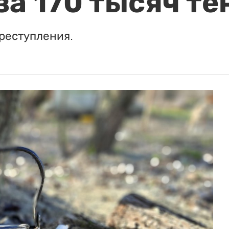
за 170 тысяч те
реступления.