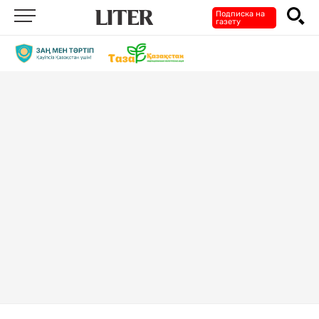
Подписка на
газету