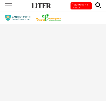
Подписка на
газету