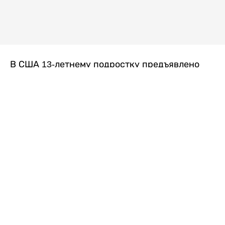
В США 13-летнему подростку предъявлено
обвинение в убийстве второй степени после
гибели его 14-летней сводной сестры. По
версии следствия, трагедия произошла
вскоре после ссоры между детьми, передает
Liter.kz
со ссылкой на
kmph.com
.
Как сообщили в полиции, девочка получила
огнестрельное ранение в голову. Она
скончалась от полученных травм.
Во время происшествия в доме находились
несколько человек, в том числе пятилетний