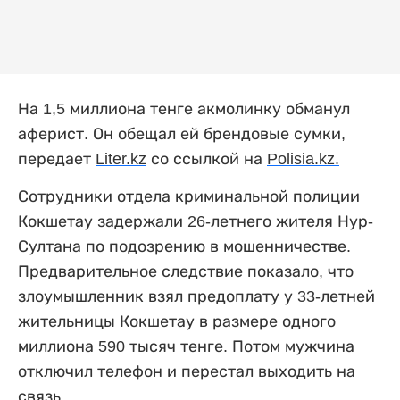
На 1,5 миллиона тенге акмолинку обманул
аферист. Он обещал ей брендовые сумки
,
передает
Liter
.
kz
со ссылкой на
Polisia.kz.
Сотрудники отдела криминальной полиции
Кокшетау задержа
ли
26-летн
его
жител
я
Нур-
Султана
по подозрению в мошенничестве.
Предварительное следствие показало
, что
злоумышленник
взял
предоплату у 33-летней
жительницы Кокшетау в
размере
одного
миллиона 590 тысяч
тенге
. Потом
мужчина
отключил телефон и перестал выходить на
связь.