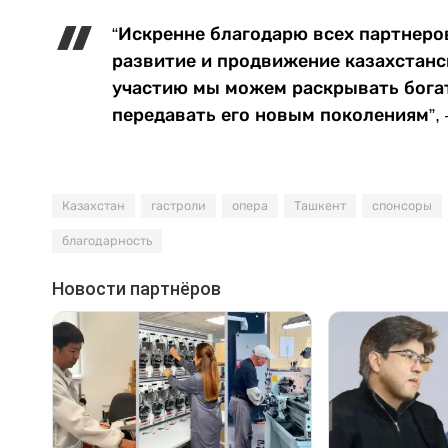
“Искренне благодарю всех партнеров
развитие и продвижение казахстанс
участию мы можем раскрывать богат
передавать его новым поколениям”, 
Казахстан
гастроли
опера
Ташкент
спонсоры
благодарность