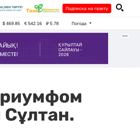
Подписка на газету
Погода
$
469.85
€
542.16
₽
5.78
 триумфом
 Сұлтан.