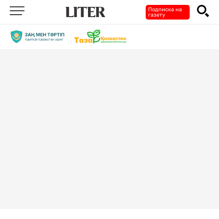
Подписка на
газету