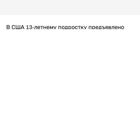
В США 13-летнему подростку предъявлено
обвинение в убийстве второй степени после
гибели его 14-летней сводной сестры. По
версии следствия, трагедия произошла
вскоре после ссоры между детьми, передает
Liter.kz
со ссылкой на
kmph.com
.
Как сообщили в полиции, девочка получила
огнестрельное ранение в голову. Она
скончалась от полученных травм.
Во время происшествия в доме находились
несколько человек, в том числе пятилетний
ребенок. Правоохранительные органы не