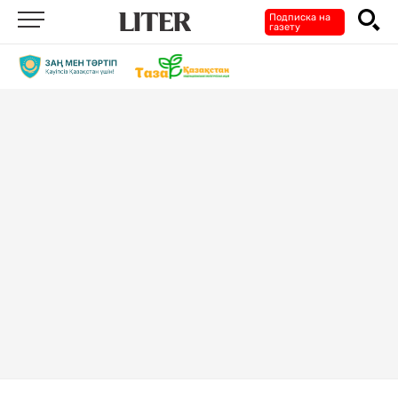
Подписка на
газету