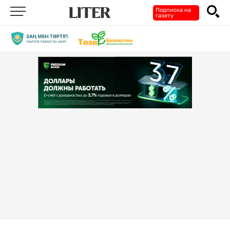
Подписка на
газету