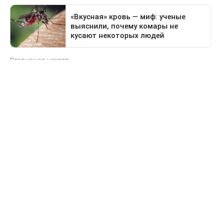
Следующая новость
Какие дороги перекроют в Астане 9 августа
Предыдущая новость
Поездка в Тараз станет дольше: водителей
перенаправят на старый перевал
Деньги
За сколько продают и
покупают доллары в
обменниках Казахстана 6
августа