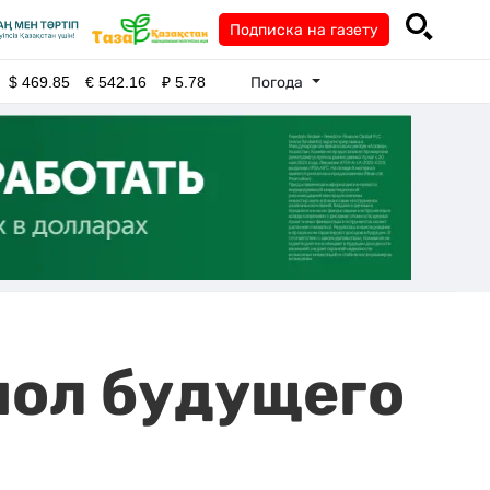
Подписка на газету
Погода
$
469.85
€
542.16
₽
5.78
пол будущего