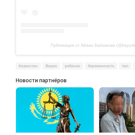
Публикация от Айжан Байзакова (@bayza
Казахстан
Видео
ребенок
беременность
пол