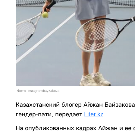
Фото: Instagram/bayzakova
Казахстанский блогер Айжан Байзакова
гендер-пати, передает
Liter.kz
.
На опубликованных кадрах Айжан и ее с