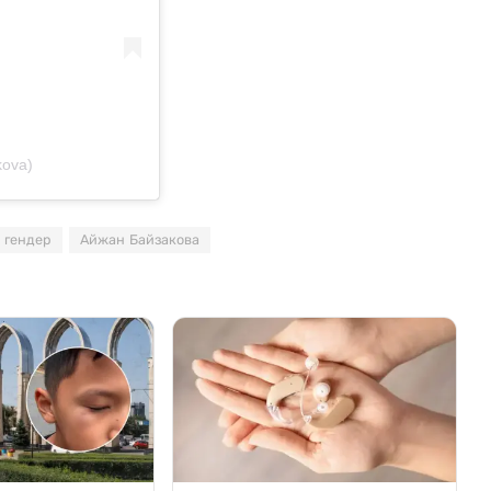
kova)
гендер
Айжан Байзакова