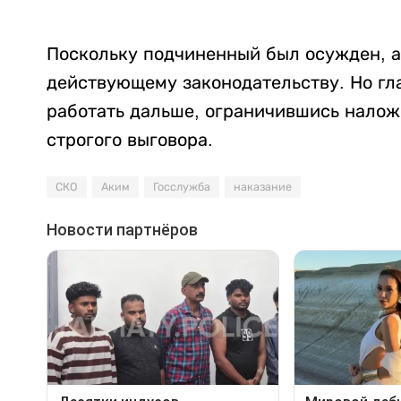
Поскольку подчиненный был осужден, а
действующему законодательству. Но гл
работать дальше, ограничившись налож
строгого выговора.
СКО
Аким
Госслужба
наказание