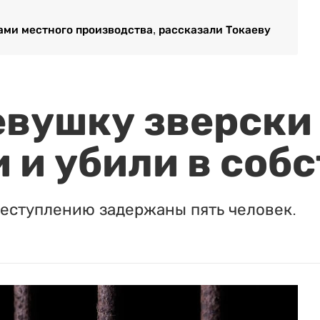
ами местного производства, рассказали Токаеву
евушку зверски
 и убили в соб
реступлению задержаны пять человек.