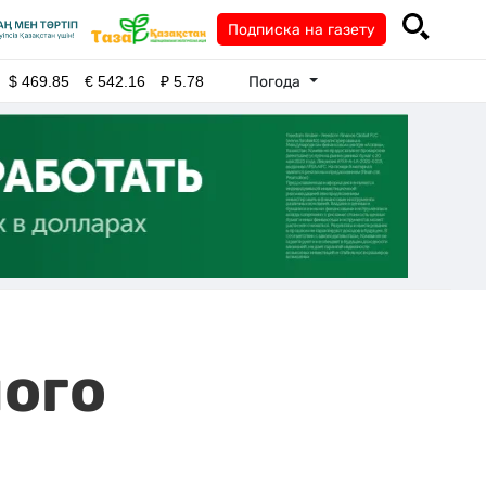
Подписка на газету
Погода
$
469.85
€
542.16
₽
5.78
ного