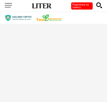
Подписка на
газету