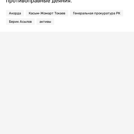
противоправные деяния.
Акорда
Касым-Жомарт Токаев
Генеральная прокуратура РК
Берик Асылов
активы