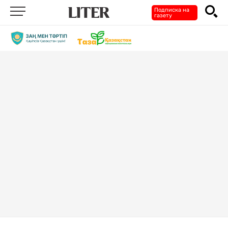
Подписка на
газету