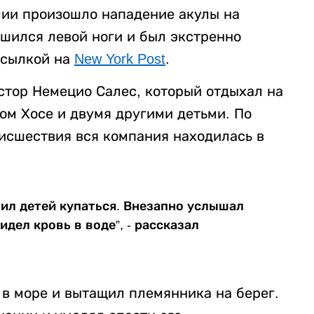
лии произошло нападение акулы на
ишился левой ноги и был экстренно
ссылкой на
New York Post
.
тор Немецио Салес, который отдыхал на
ом Хосе и двумя другими детьми. По
оисшествия вся компания находилась в
вил детей купаться. Внезапно услышал
идел кровь в воде”, - рассказал
 в море и вытащил племянника на берег.