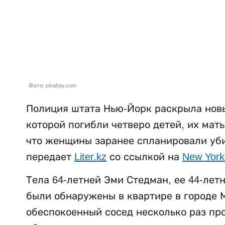
Фото: pixabay.com
Полиция штата Нью-Йорк раскрыла новы
которой погибли четверо детей, их мат
что женщины заранее спланировали убий
передает
Liter.kz
со ссылкой на
New York
Тела 64-летней Эми Стедман, ее 44-лет
были обнаружены в квартире в городе М
обеспокоенный сосед несколько раз пр