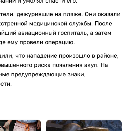
нании и умолял спасти его.
тели, дежурившие на пляже. Они оказали
кстренной медицинской службы. После
айший авиационный госпиталь, а затем
где ему провели операцию.
ли, что нападение произошло в районе,
овышенного риска появления акул. На
ные предупреждающие знаки,
сти.