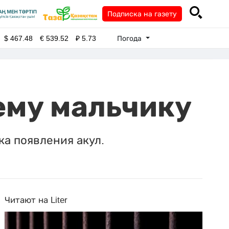
Подписка на газету
Погода
$
467.48
€
539.52
₽
5.73
ему мальчику
а появления акул.
Читают на Liter