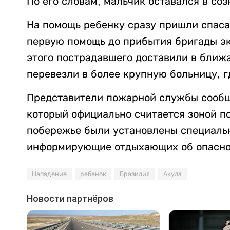
По его словам, мальчик оставался в соз
На помощь ребенку сразу пришли спаса
первую помощь до прибытия бригады э
этого пострадавшего доставили в ближ
перевезли в более крупную больницу, 
Представители пожарной службы сообщи
который официально считается зоной п
побережье были установлены специаль
информирующие отдыхающих об опасно
Нападение
ребенок
Бразилия
Акула