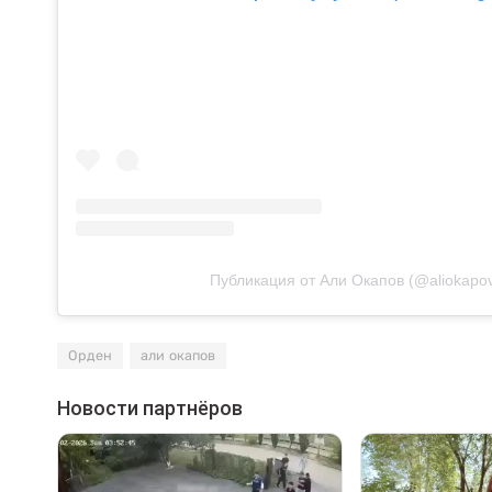
Публикация от Али Окапов (@aliokapo
Орден
али окапов