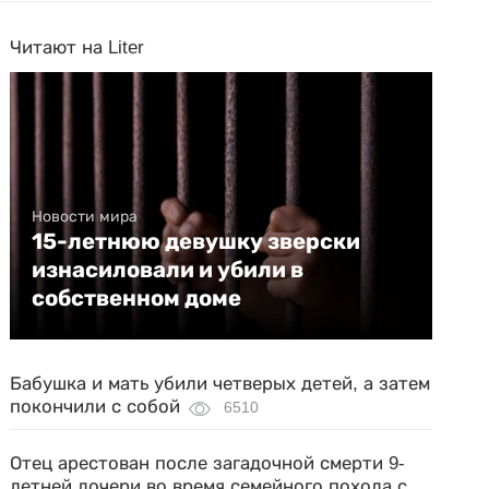
Читают на Liter
Новости мира
15-летнюю девушку зверски
изнасиловали и убили в
собственном доме
Бабушка и мать убили четверых детей, а затем
покончили с собой
6510
Отец арестован после загадочной смерти 9-
летней дочери во время семейного похода с