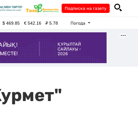
Подписка на газету
Погода
$
469.85
€
542.16
₽
5.78
Курмет"