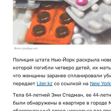
Фото: pixabay.com
Полиция штата Нью-Йорк раскрыла новы
которой погибли четверо детей, их мат
что женщины заранее спланировали убий
передает
Liter.kz
со ссылкой на
New York
Тела 64-летней Эми Стедман, ее 44-лет
были обнаружены в квартире в городе М
обеспокоенный сосед несколько раз пр