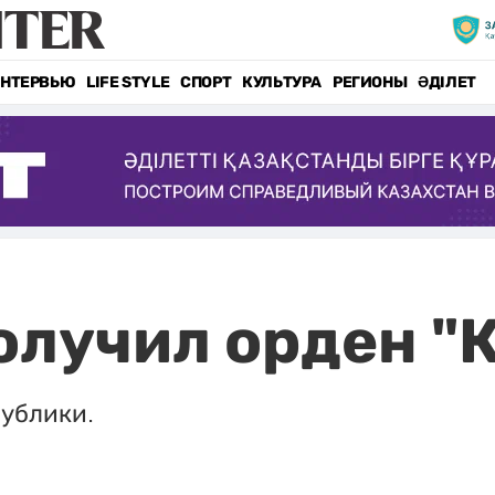
НТЕРВЬЮ
LIFE STYLE
СПОРТ
КУЛЬТУРА
РЕГИОНЫ
ӘДІЛЕТ
олучил орден "
публики.