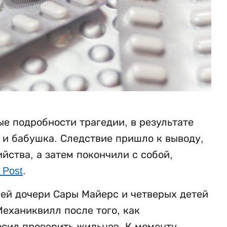
е подробности трагедии, в результате
ь и бабушка. Следствие пришло к выводу,
ства, а затем покончили с собой,
 Post
.
ней дочери Сары Майерс и четверых детей
еханиквилл после того, как
осил проверить жильцов. К моменту