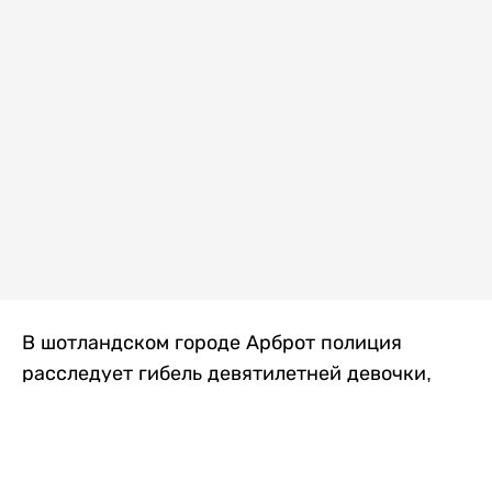
В шотландском городе Арброт полиция
расследует гибель девятилетней девочки,
которую нашли с тяжелыми травмами в
промышленной зоне, где семья разбила
палаточный лагерь. По подозрению в