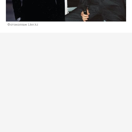
Фотоколлаж Liter.kz