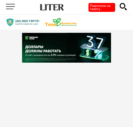
Подписка на
газету