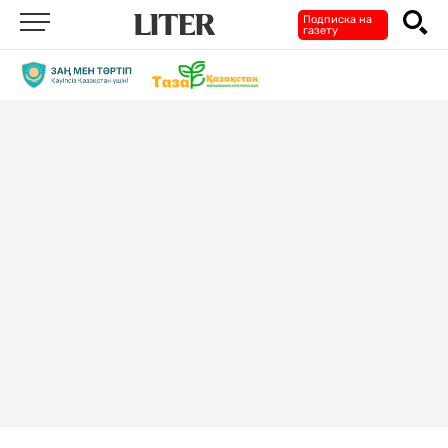
Подписка на
газету