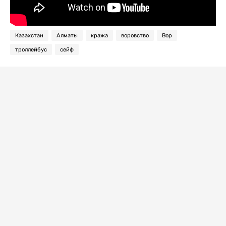
Казахстан
Алматы
кража
воровство
Вор
троллейбус
сейф