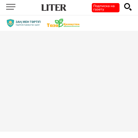
Подписка на
газету